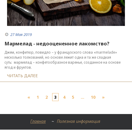
27 Мая 2019
Мармелад - недооцененное лакомство?
Джем, конфитюр, повидло – у французского слова «marmelade»
несколько толкований, но основе лежит одна и та же сладкая
суть: мармелад – конфетообразное варенье, созданное на основе
ягод и фруктов.
ЧИТАТЬ ДАЛЕЕ
«
1
2
3
4
5
...
10
»
Главная
~
Полезная информация