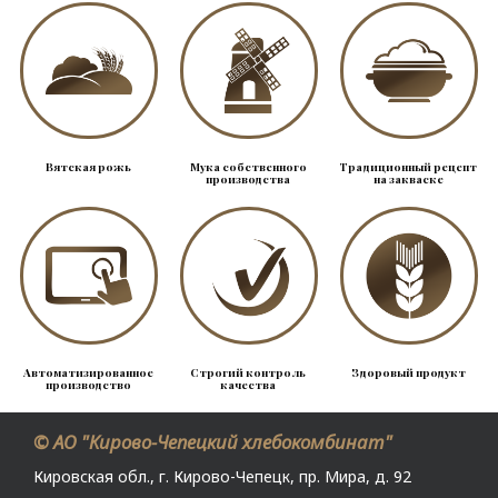
Вятская рожь
Мука собственного
Традиционный рецепт
производства
на закваске
Автоматизированное
Строгий контроль
Здоровый продукт
производство
качества
© АО "Кирово-Чепецкий хлебокомбинат"
Кировская обл., г. Кирово-Чепецк, пр. Мира, д. 92