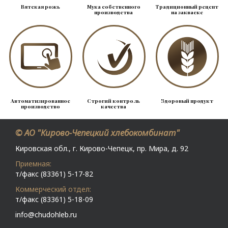
Вятская рожь
Мука собственного
Традиционный рецепт
производства
на закваске
Автоматизированное
Строгий контроль
Здоровый продукт
производство
качества
© АО "Кирово-Чепецкий хлебокомбинат"
Кировская обл., г. Кирово-Чепецк, пр. Мира, д. 92
Приемная:
т/факс (83361) 5-17-82
Коммерческий отдел:
т/факс (83361) 5-18-09
info@chudohleb.ru