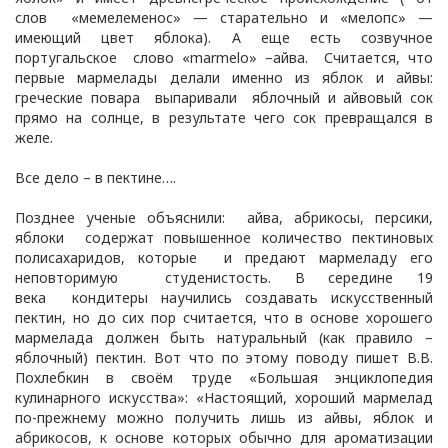
слов «мемелеменос» — старательно и «мелопс» —
имеющий цвет яблока). А еще есть созвучное
португальское слово «marmelo» –айва. Считается, что
первые мармелады делали именно из яблок и айвы:
греческие повара выпаривали яблочный и айвовый сок
прямо на солнце, в результате чего сок превращался в
желе.
Все дело – в пектине….
Позднее ученые объяснили: айва, абрикосы, персики,
яблоки содержат повышенное количество пектиновых
полисахаридов, которые и предают мармеладу его
неповторимую студенистость. В середине 19
века кондитеры научились создавать искусственный
пектин, но до сих пор считается, что в основе хорошего
мармелада должен быть натуральный (как правило –
яблочный) пектин. Вот что по этому поводу пишет В.В.
Похлебкин в своём труде «Большая энциклопедия
кулинарного искусства»: «Настоящий, хороший мармелад
по-прежнему можно получить лишь из айвы, яблок и
абрикосов, к основе которых обычно для ароматизации