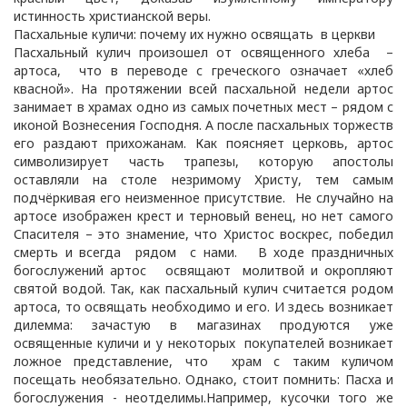
истинность христианской веры.
Пасхальные куличи: почему их нужно освящать в церкви
Пасхальный кулич произошел от освященного хлеба –
артоса, что в переводе с греческого означает «хлеб
квасной». На протяжении всей пасхальной недели артос
занимает в храмах одно из самых почетных мест – рядом с
иконой Вознесения Господня. А после пасхальных торжеств
его раздают прихожанам. Как поясняет церковь, артос
символизирует часть трапезы, которую апостолы
оставляли на столе незримому Христу, тем самым
подчёркивая его неизменное присутствие. Не случайно на
артосе изображен крест и терновый венец, но нет самого
Спасителя – это знамение, что Христос воскрес, победил
смерть и всегда рядом с нами. В ходе праздничных
богослужений артос освящают молитвой и окропляют
святой водой. Так, как пасхальный кулич считается родом
артоса, то освящать необходимо и его. И здесь возникает
дилемма: зачастую в магазинах продуются уже
освященные куличи и у некоторых покупателей возникает
ложное представление, что храм с таким куличом
посещать необязательно. Однако, стоит помнить: Пасха и
богослужения - неотделимы.Например, кусочки того же