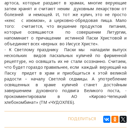
артоса, которые раздают в храмах, многие верующие
затем хранят и считают неким духовным лекарством от
болезней и немощей. И, тот же кулич, это не просто
«кекс с изюмом», а церковно-обрядовая пища. Мало
того: считается, что вкушение продуктов питания,
которые освящаются по совершении Литургии,
напоминает о причащении истинной Пасхи Христовой и
объединяет всех «верных во Иисусе Христе».
- К Светлому празднику Пасхи мы наладили выпуск
нескольких видов пасхальных куличей по фирменной
рецептуре, но освящать их не стали осознанно. Считаем,
что будет гораздо правильнее, если каждый верующий на
Пасху придет в храм и приобщиться к этой великой
радости – началу Светлой седмицы. А употребление
освященных в храме куличей станет достойным
завершением духовного подвига Великого поста, -
прокомментировали в АО «Кирово-Чепецкий
хлебокомбинат» (ТМ «ЧУДОХЛЕБ).
ПОДЕЛИТЬСЯ