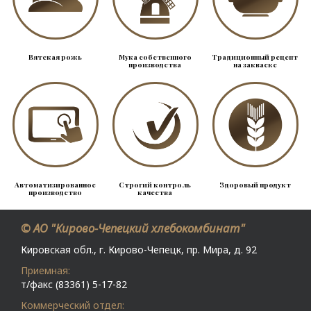
Вятская рожь
Мука собственного
Традиционный рецепт
производства
на закваске
Автоматизированное
Строгий контроль
Здоровый продукт
производство
качества
© АО "Кирово-Чепецкий хлебокомбинат"
Кировская обл., г. Кирово-Чепецк, пр. Мира, д. 92
Приемная:
т/факс (83361) 5-17-82
Коммерческий отдел: