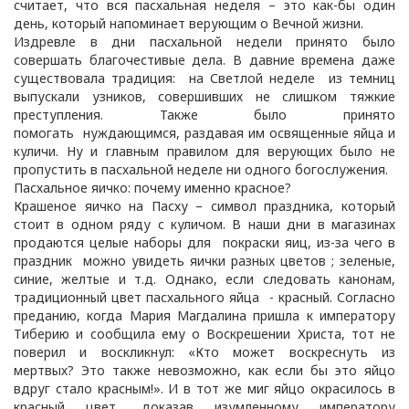
считает, что вся пасхальная неделя – это как-бы один
день, который напоминает верующим о Вечной жизни.
Издревле в дни пасхальной недели принято было
совершать благочестивые дела. В давние времена даже
существовала традиция: на Светлой неделе из темниц
выпускали узников, совершивших не слишком тяжкие
преступления. Также было принято
помогать нуждающимся, раздавая им освященные яйца и
куличи. Ну и главным правилом для верующих было не
пропустить в пасхальной неделе ни одного богослужения.
Пасхальное яичко: почему именно красное?
Крашеное яичко на Пасху – символ праздника, который
стоит в одном ряду с куличом. В наши дни в магазинах
продаются целые наборы для покраски яиц, из-за чего в
праздник можно увидеть яички разных цветов ; зеленые,
синие, желтые и т.д. Однако, если следовать канонам,
традиционный цвет пасхального яйца - красный. Согласно
преданию, когда Мария Магдалина пришла к императору
Тиберию и сообщила ему о Воскрешении Христа, тот не
поверил и воскликнул: «Кто может воскреснуть из
мертвых? Это также невозможно, как если бы это яйцо
вдруг стало красным!». И в тот же миг яйцо окрасилось в
красный цвет, доказав изумленному императору